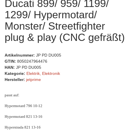
Ducati 899/ 959/ 1199/
1299/ Hypermotard/
Monster/ Streetfighter
plug & play (CNC gefräßt)
Artikelnummer:
JP PD DU005
GTIN:
8050247964476
HAN:
JP PD DU005
Kategorie:
Elektrik, Elektronik
Hersteller:
jetprime
passt auf:
Hypermotard 796 10-12
Hypermotard 821 13-16
Hyperstrada 821 13-16