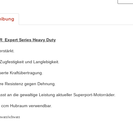
eibung
R Expert Series Heavy Duty
erstärkt.
Zugfestigkeit und Langlebigkeit.
erte Kraftübertragung.
re Resistenz gegen Dehnung.
st an die gewaltige Leistung aktueller Superport-Motorräder.
0 ccm Hubraum verwendbar.
hwarz/schwarz