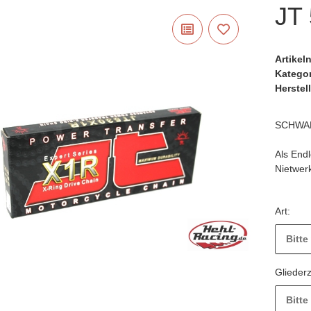
JT
Artike
Katego
Herstell
SCHWA
Als End
Nietwer
Art:
Bitte
Glieder
Bitte