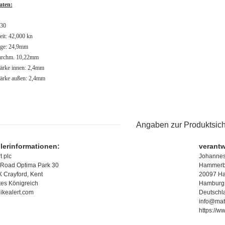
aten:
530
eit: 42,000 kn
nge: 24,9mm
urchm. 10,22mm
ärke innen: 2,4mm
ärke außen: 2,4mm
Angaben zur Produktsich
llerinformationen:
verantw
t plc
Johannes
Road Optima Park 30
Hammerbr
 Crayford, Kent
20097 H
tes Königreich
Hamburg
ikealert.com
Deutschl
info@mat
https://w