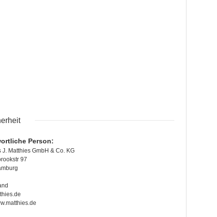
erheit
ortliche Person:
 J. Matthies GmbH & Co. KG
ookstr 97
amburg
and
thies.de
ww.matthies.de