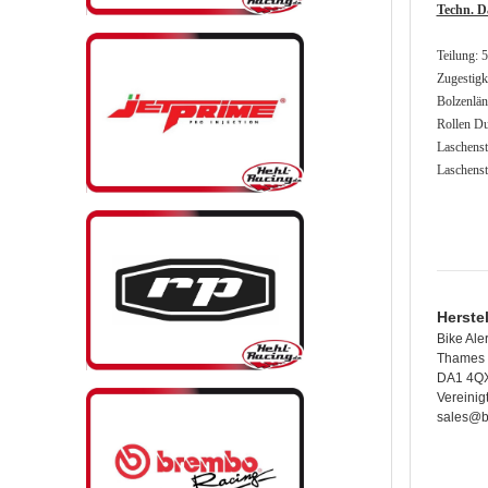
Techn. D
Teilung: 
Zugestigk
Bolzenlä
Rollen D
Laschenst
Laschenst
Herste
Bike Aler
Thames 
DA1 4QX
Vereinig
sales@b