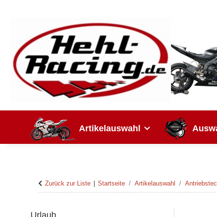
Artikelauswahl
Auswa
Zurück zur Liste
Startseite
Artikelauswahl
Antriebstec
Urlaub