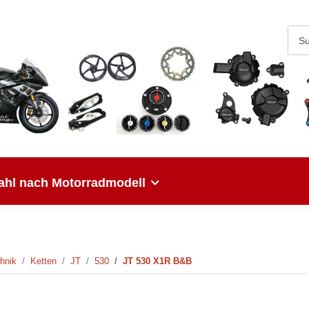
hl nach Motorradmodell
hnik
Ketten
JT
530
JT 530 X1R B&B