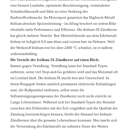
eine bessere Laufruhe, optimierte Beschleunigung, verminderter
Schadstoffausstoß und führt zu einer Senkung des
Kraftstoffverbrauchs. Im Motorsport garantiert das Hightech-Metall
Iridium absolute Spitzenleistung - im Alltag beschert sie jedem Bike
ebenfalls mehr Performance und Effizienz. Die Iridium IX-Zündkerze
hat gleich mehrere Vorteile. Ihre Mittelelektrode aus dem Edelmetall
Iridum ist lediglich 0,6 mm dünn und extrem hart im Nehmen. Weil
der Werkstoff Iridium erst bei über 2400 °C schmilzt, ist er äußerst
widerstandsfähig.
Die Vorteile der Iridium IX-Zündkerze auf einen Blick:
Immun gegen Verrußung: Verrußung kann bei Standard-Typen
auftreten, wenn viel Stop-and-Go gefahren wird und das Motorrad oft
im Leerlauf läuft. Die Iridium IX macht hier den Unterschied: In
ihrem Ringspalt finden nämlich permanent elektrische Entladungen
statt, die Rußpartikel entfernen, selbst wenn die
Selbstreinigungstemperatur der Zündkerze noch nicht erreicht ist.
Lange Lebensdauer: Während sich bei Standard-Typen der Abstand
zwischen den Elektroden mit der Zeit vergrößert und die Qualität der
Zündung beeinträchtigen können, bleibt der Abstand bei Iridium-
Zündkerzen über die gesamte Lebensdauer konstant. Hier macht sich
die Verwendung des Edelmetalls im wahrsten Sinne des Wortes