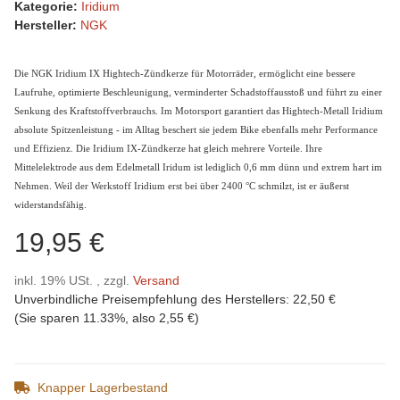
Kategorie:
Iridium
Hersteller:
NGK
Die NGK Iridium IX Hightech-Zündkerze für Motorräder, ermöglicht eine bessere
Laufruhe, optimierte Beschleunigung, verminderter Schadstoffausstoß und führt zu einer
Senkung des Kraftstoffverbrauchs. Im Motorsport garantiert das Hightech-Metall Iridium
absolute Spitzenleistung - im Alltag beschert sie jedem Bike ebenfalls mehr Performance
und Effizienz. Die Iridium IX-Zündkerze hat gleich mehrere Vorteile. Ihre
Mittelelektrode aus dem Edelmetall Iridum ist lediglich 0,6 mm dünn und extrem hart im
Nehmen. Weil der Werkstoff Iridium erst bei über 2400 °C schmilzt, ist er äußerst
widerstandsfähig.
19,95 €
inkl. 19% USt. , zzgl.
Versand
Unverbindliche Preisempfehlung des Herstellers
:
22,50 €
(Sie sparen
11.33%
, also
2,55 €
)
Knapper Lagerbestand