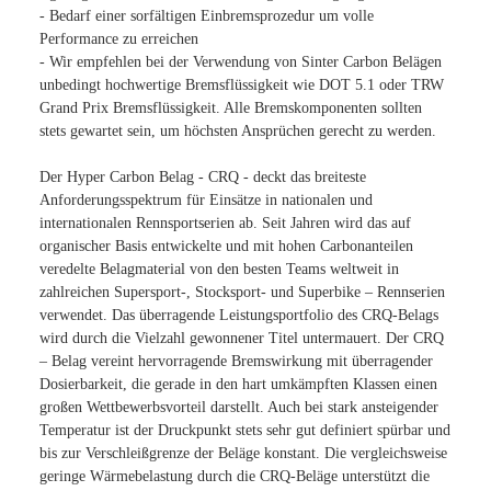
- Bedarf einer sorfältigen Einbremsprozedur um volle
Performance zu erreichen
- Wir empfehlen bei der Verwendung von Sinter Carbon Belägen
unbedingt hochwertige Bremsflüssigkeit wie DOT 5.1 oder TRW
Grand Prix Bremsflüssigkeit. Alle Bremskomponenten sollten
stets gewartet sein, um höchsten Ansprüchen gerecht zu werden.
Der Hyper Carbon Belag - CRQ - deckt das breiteste
Anforderungsspektrum für Einsätze in nationalen und
internationalen Rennsportserien ab. Seit Jahren wird das auf
organischer Basis entwickelte und mit hohen Carbonanteilen
veredelte Belagmaterial von den besten Teams weltweit in
zahlreichen Supersport-, Stocksport- und Superbike – Rennserien
verwendet. Das überragende Leistungsportfolio des CRQ-Belags
wird durch die Vielzahl gewonnener Titel untermauert. Der CRQ
– Belag vereint hervorragende Bremswirkung mit überragender
Dosierbarkeit, die gerade in den hart umkämpften Klassen einen
großen Wettbewerbsvorteil darstellt. Auch bei stark ansteigender
Temperatur ist der Druckpunkt stets sehr gut definiert spürbar und
bis zur Verschleißgrenze der Beläge konstant. Die vergleichsweise
geringe Wärmebelastung durch die CRQ-Beläge unterstützt die