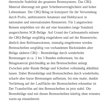
thermische Stabilität des gesamten Bremssystems. Das CRQ-
Material überzeugt mit guter Scheibenverträglichkeit und hoher
Lebensdauer. Der CRQ Belag ist konzipiert für die Verwendung
durch Profis, ambitionierte Amateure und Hobbyracer in
nationalen und internationalen Rennserien. Für Langstrecken
Rennen empfehlen wir die auf eine besonders lange Standzeit
ausgerichteten SCR-Beläge. Auf Grund des Carbonanteils müssen
die CRQ-Beläge sorgfältig eingefahren und auf der Rennstrecke,
ähnlich dem Reifenanwärmen, einmalig eingebremst werden.
Bremsscheiben sorgfältig von vorhandenen Rückständen alter
Beläge säubern CRQ – Bremsbeläge durch wiederholte
Bremsungen in ca. 2 bis 3 Runden einbremsen, bis das
Belagmaterial gleichmäßig an den Bremsscheiben anliegt.
Zwischen jeder Runde Beläge und Scheiben vollständig abkühlen
lassen. Dabei Bremsbeläge und Bremsscheiben durch wiederholte,
scharfe aber kurze Bremsungen aufheizen, bis eine matte, dunkle
Verfärbung auf der Lauffläche der Bremsscheiben erkennbar ist.
Der Transferfilm auf den Bremsscheiben ist jetzt stabil. Die
Bremsbeläge sind mit diesen Bremsscheiben künftig ohne erneutes
warm-up einsatzbereit.