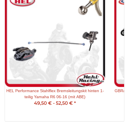
HEL Performance Stahlflex Bremsleitungskit hinten 1-
GBRaci
teilig Yamaha R6 06-16 (mit ABE)
49,50 € -
52,50 €
*