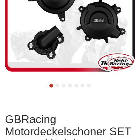
GBRacing
Motordeckelschoner SET