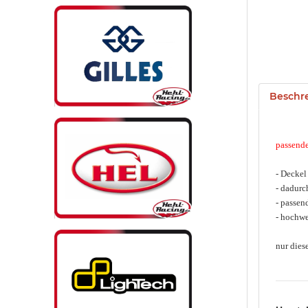
Beschr
passende
- Deckel
- dadurc
- passen
- hochwe
nur dies