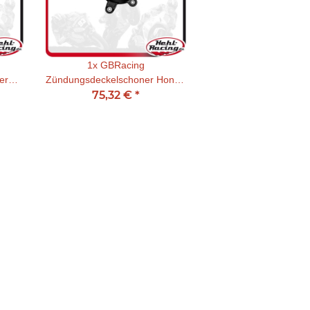
1x
GBRacing
er
Zündungsdeckelschoner Honda
 2022
CBR 650 F 2014 - 2022 / CB
75,32 €
*
 /
650 F 2014 - 2022 / CBR650 R
14 - 24