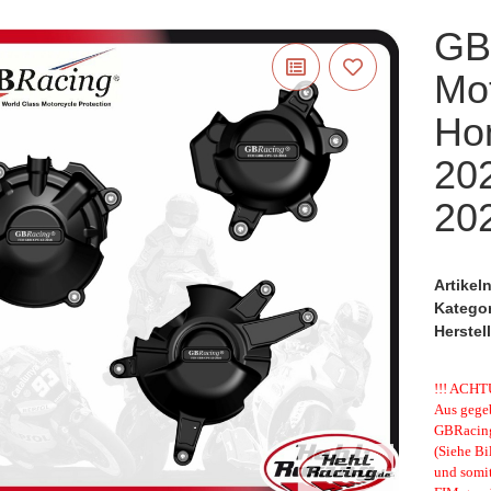
GB
Mo
Ho
20
20
Artike
Katego
Herstell
!!! ACHT
Aus gegeb
GBRacing 
(Siehe Bi
und somi