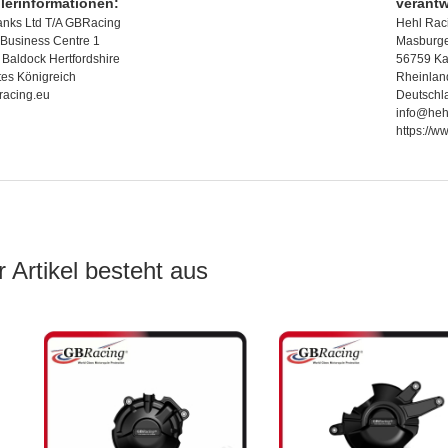
llerinformationen:
verantw
anks Ltd T/A GBRacing
Hehl Rac
Business Centre 1
Masburger
Baldock Hertfordshire
56759 Ka
tes Königreich
Rheinlan
racing.eu
Deutschl
info@heh
https://
 Artikel besteht aus