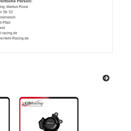
ortliche Person:
ing, Markus Rossi
 Str. 52
isersesch
d-Pfalz
and
l-racing.de
www.Hehl-Racing.de