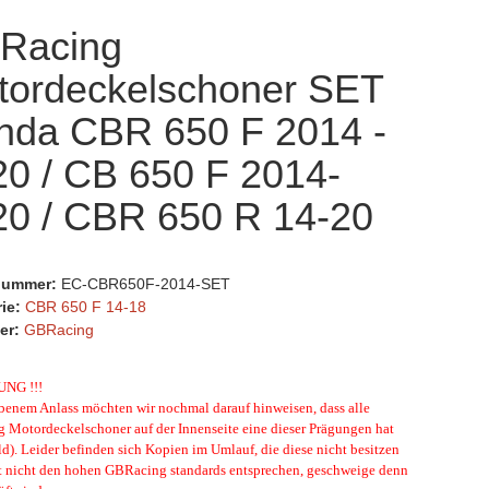
Racing
tordeckelschoner SET
nda CBR 650 F 2014 -
20 / CB 650 F 2014-
20 / CBR 650 R 14-20
lnummer:
EC-CBR650F-2014-SET
rie:
CBR 650 F 14-18
er:
GBRacing
UNG !!!
enem Anlass möchten wir nochmal darauf hinweisen, dass alle
Motordeckelschoner auf der Innenseite eine dieser Prägungen hat
ld). Leider befinden sich Kopien im Umlauf, die diese nicht besitzen
t nicht den hohen GBRacing standards entsprechen, geschweige denn