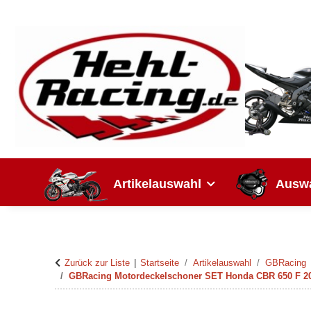
Artikelauswahl
Auswa
Zurück zur Liste
Startseite
Artikelauswahl
GBRacing
GBRacing Motordeckelschoner SET Honda CBR 650 F 2014