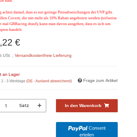
ft sind.
achtet darauf, dass es nur geringe Preisabweichungen der UVP gibt.
allen Covern, die mit mehr als 10% Rabatt angeboten werden (teilweise
ht mal GBRacing drauf), kann man davon ausgehen, dass es sich um
opien handelt.
,22 €
% USt. ,
Versandkostenfreie Lieferung
ht an Lager
Frage zum Artikel
:
2 - 3 Werktage
(DE - Ausland abweichend)
Satz
In den Warenkorb
Consent
erteilen