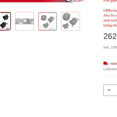
FIM geprü
GBRacing 
Also bei 
steht nic
billige K
262
inkl. 19
nic
Lieferzeit