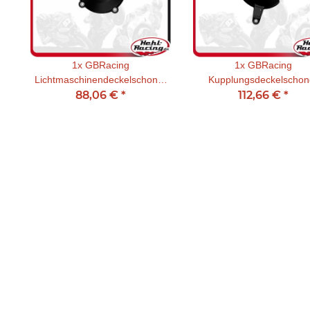
1x
GBRacing
1x
GBRacing
Lichtmaschinendeckelschoner
Kupplungsdeckelschon
Honda CBR 650 F 2014 - 2020
88,06 €
*
Honda CBR 650 F 2014 -
112,66 €
*
/ CB 650 F 2014 - 2020 / CBR
/ CB 650 F 2014 - 2022
650 R 14-20
CBR650 R 14 - 24