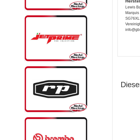
Herste
Lewis B
Marquis 
SG76XL 
Vereinig
info@gb
Dieser