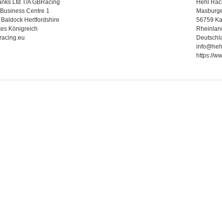
anks Ltd T/A GBRacing
Hehl Rac
Business Centre 1
Masburger
Baldock Hertfordshire
56759 Ka
tes Königreich
Rheinlan
racing.eu
Deutschl
info@heh
https://