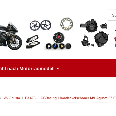
hl nach Motorradmodell
MV Agusta
F3 675
GBRacing Limadeckelschoner MV Agusta F3 675 12