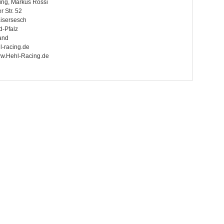
ing, Markus Rossi
 Str. 52
isersesch
d-Pfalz
and
l-racing.de
www.Hehl-Racing.de