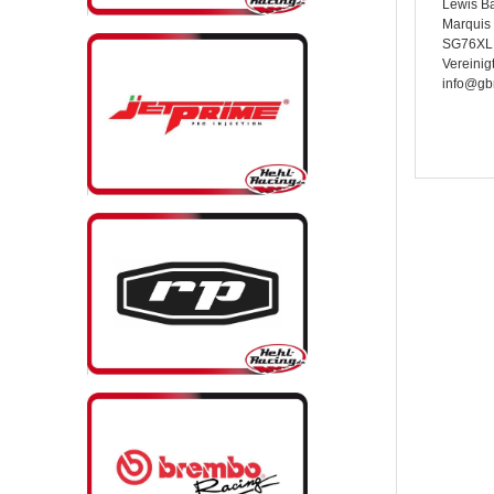
Lewis B
Marquis 
SG76XL 
Vereinig
info@gb