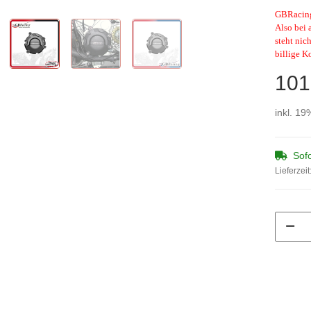
GBRacing 
Also bei 
steht nic
billige K
101
inkl. 19
Sofo
Lieferzeit