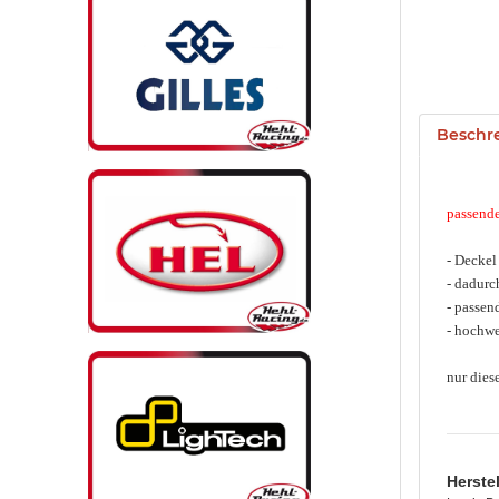
Beschr
passende
- Deckel
- dadurc
- passen
- hochwe
nur dies
Herste