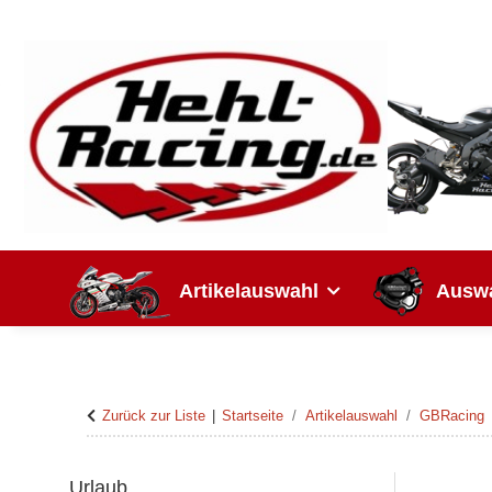
Artikelauswahl
Auswa
Zurück zur Liste
Startseite
Artikelauswahl
GBRacing
Urlaub