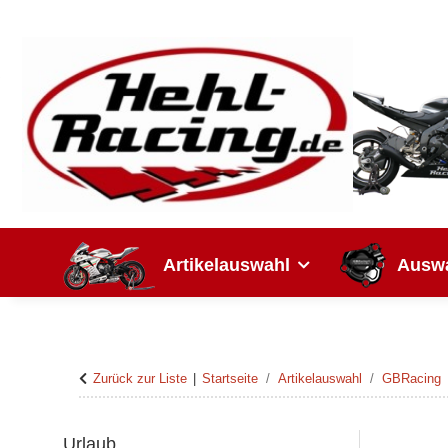
Artikelauswahl
Auswa
Zurück zur Liste
Startseite
Artikelauswahl
GBRacing
Urlaub