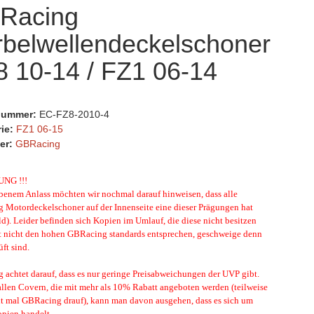
Racing
rbelwellendeckelschoner
 10-14 / FZ1 06-14
lnummer:
EC-FZ8-2010-4
rie:
FZ1 06-15
er:
GBRacing
UNG !!!
enem Anlass möchten wir nochmal darauf hinweisen, dass alle
Motordeckelschoner auf der Innenseite eine dieser Prägungen hat
ld). Leider befinden sich Kopien im Umlauf, die diese nicht besitzen
t nicht den hohen GBRacing standards entsprechen, geschweige denn
ft sind.
achtet darauf, dass es nur geringe Preisabweichungen der UVP gibt.
allen Covern, die mit mehr als 10% Rabatt angeboten werden (teilweise
ht mal GBRacing drauf), kann man davon ausgehen, dass es sich um
opien handelt.