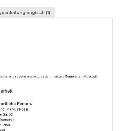
eanleitung englisch (1)
Rennserien zugelassen bzw. in den meisten Rennserien
Vorschrift
erheit
ortliche Person:
ing, Markus Rossi
 Str. 52
isersesch
d-Pfalz
and