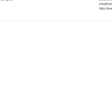
info@heh
https://