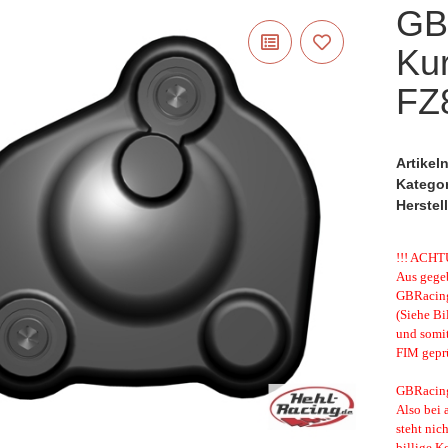
GB
Ku
FZ8
Artike
Katego
Herstell
!!! ACHT
Aus gegeb
GBRacing 
(Siehe Bi
und somi
FIM geprü
GBRacing 
Also bei 
steht nic
billige K