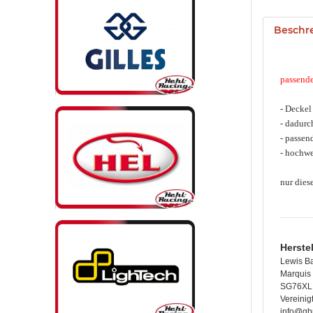
Beschr
passende
- Deckel
- dadurc
- passen
- hochwe
nur dies
Herste
Lewis B
Marquis 
SG76XL 
Vereinig
info@gb