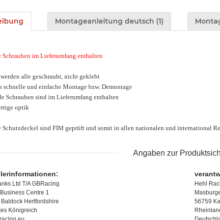
eibung
Montageanleitung deutsch (1)
Montag
 Schrauben im Lieferumfang enthalten
 werden alle geschraubt, nicht geklebt
h schnelle und einfache Montage bzw. Demontage
de Schrauben sind im Lieferumfang enthalten
rtige optik
e Schutzdeckel sind FIM geprüft und somit in allen nationalen und international 
Angaben zur Produktsich
llerinformationen:
verantw
anks Ltd T/A GBRacing
Hehl Rac
Business Centre 1
Masburger
Baldock Hertfordshire
56759 Ka
tes Königreich
Rheinlan
racing.eu
Deutschl