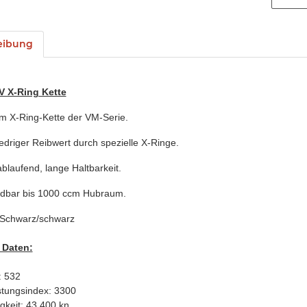
eibung
V X-Ring Kette
m X-Ring-Kette der VM-Serie.
edriger Reibwert durch spezielle X-Ringe.
ablaufend, lange Haltbarkeit.
dbar bis 1000 ccm Hubraum.
 Schwarz/schwarz
 Daten:
: 532
stungsindex: 3300
gkeit: 43,400 kn