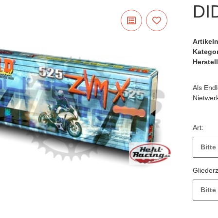
DI
Artike
Katego
Herstell
Als End
Nietwer
Art:
Bitte
Glieder
Bitte