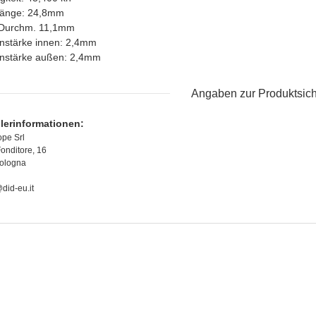
länge: 24,8mm
 Durchm. 11,1mm
nstärke innen: 2,4mm
nstärke außen: 2,4mm
Angaben zur Produktsich
llerinformationen:
pe Srl
Fonditore, 16
ologna
did-eu.it