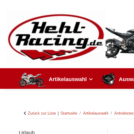
Artikelauswahl
Auswa
Zurück zur Liste
Startseite
Artikelauswahl
Antriebstec
Urlaub