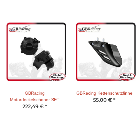
GBRacing
GBRacing Kettenschutzfinne
Motordeckelschoner SET
55,00 €
*
Honda CBR 650 R E-Clutch
222,49 €
*
2024- / CB 650 R E-Clutch
2024-