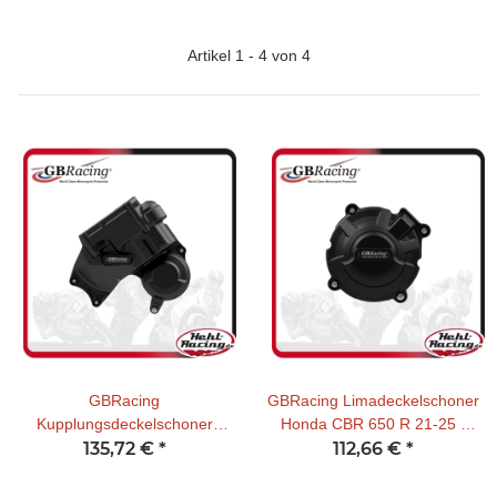
Artikel 1 - 4 von 4
GBRacing
GBRacing Limadeckelschoner
Kupplungsdeckelschoner
Honda CBR 650 R 21-25 /
Honda CBR 650 R E-Clutch
135,72 €
*
CBR650 R E-Clutch 24-25 /
112,66 €
*
2024- / CB 650 R E-Clutch
CB650R 21-26
2024-